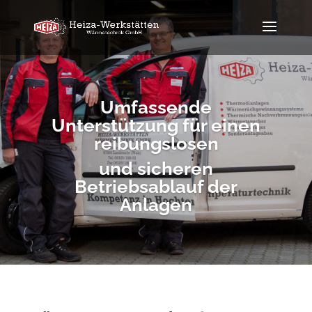
Umfassende
Unterstützung für einen
reibungslosen
und sicheren
Betriebsablauf der
Anlagen