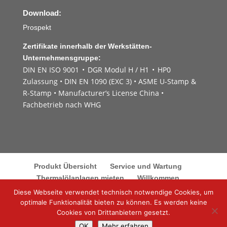
Download:
Prospekt
Zertifikate innerhalb der Werkstätten-
Unternehmensgruppe:
DIN EN ISO 9001 • DGR Modul H / H1 • HP0
Zulassung • DIN EN 1090 (EXC 3) • ASME U-Stamp &
R-Stamp • Manufacturer’s License China •
Fachbetrieb nach WHG
Produkt Übersicht
Service und Wartung
Thermalölanlagen mieten
Willkommen
Ansprechpartner
Impressum
Diese Webseite verwendet technisch notwendige Cookies, um
Datenschutzerklärung
AGB/AEB
optimale Funktionalität bieten zu können. Es werden keine
Cookies von Drittanbietern gesetzt.
OK
Mehr erfahren